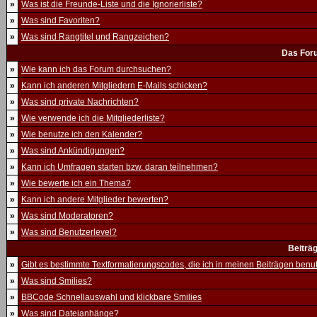
»
Was ist die Freunde-Liste und die Ignorierliste?
»
Was sind Favoriten?
»
Was sind Rangtitel und Rangzeichen?
Das For
»
Wie kann ich das Forum durchsuchen?
»
Kann ich anderen Mitgliedern E-Mails schicken?
»
Was sind private Nachrichten?
»
Wie verwende ich die Mitgliederliste?
»
Wie benutze ich den Kalender?
»
Was sind Ankündigungen?
»
Kann ich Umfragen starten bzw. daran teilnehmen?
»
Wie bewerte ich ein Thema?
»
Kann ich andere Mitglieder bewerten?
»
Was sind Moderatoren?
»
Was sind Benutzerlevel?
Beiträ
»
Gibt es bestimmte Textformatierungscodes, die ich in meinen Beiträgen ben
»
Was sind Smilies?
»
BBCode Schnellauswahl und klickbare Smilies
»
Was sind Dateianhänge?