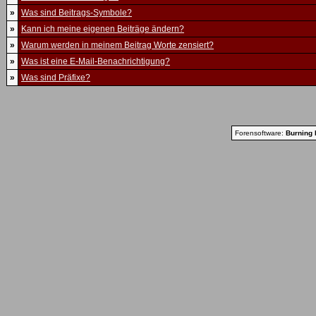
»
Was sind Beitrags-Symbole?
»
Kann ich meine eigenen Beiträge ändern?
»
Warum werden in meinem Beitrag Worte zensiert?
»
Was ist eine E-Mail-Benachrichtigung?
»
Was sind Präfixe?
Forensoftware:
Burning 