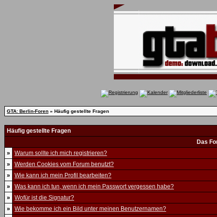
GTA: Berlin-Foren
» Häufig gestellte Fragen
Häufig gestellte Fragen
Das Fo
»
Warum sollte ich mich registrieren?
»
Werden Cookies vom Forum benutzt?
»
Wie kann ich mein Profil bearbeiten?
»
Was kann ich tun, wenn ich mein Passwort vergessen habe?
»
Wofür ist die Signatur?
»
Wie bekomme ich ein Bild unter meinen Benutzernamen?