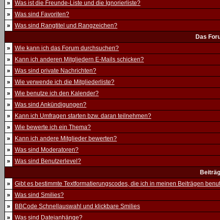
»
Was ist die Freunde-Liste und die Ignorierliste?
»
Was sind Favoriten?
»
Was sind Rangtitel und Rangzeichen?
Das For
»
Wie kann ich das Forum durchsuchen?
»
Kann ich anderen Mitgliedern E-Mails schicken?
»
Was sind private Nachrichten?
»
Wie verwende ich die Mitgliederliste?
»
Wie benutze ich den Kalender?
»
Was sind Ankündigungen?
»
Kann ich Umfragen starten bzw. daran teilnehmen?
»
Wie bewerte ich ein Thema?
»
Kann ich andere Mitglieder bewerten?
»
Was sind Moderatoren?
»
Was sind Benutzerlevel?
Beiträ
»
Gibt es bestimmte Textformatierungscodes, die ich in meinen Beiträgen ben
»
Was sind Smilies?
»
BBCode Schnellauswahl und klickbare Smilies
»
Was sind Dateianhänge?