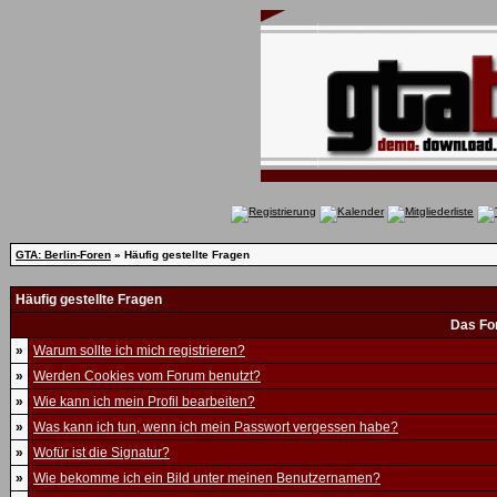
GTA: Berlin-Foren
» Häufig gestellte Fragen
Häufig gestellte Fragen
Das Fo
»
Warum sollte ich mich registrieren?
»
Werden Cookies vom Forum benutzt?
»
Wie kann ich mein Profil bearbeiten?
»
Was kann ich tun, wenn ich mein Passwort vergessen habe?
»
Wofür ist die Signatur?
»
Wie bekomme ich ein Bild unter meinen Benutzernamen?