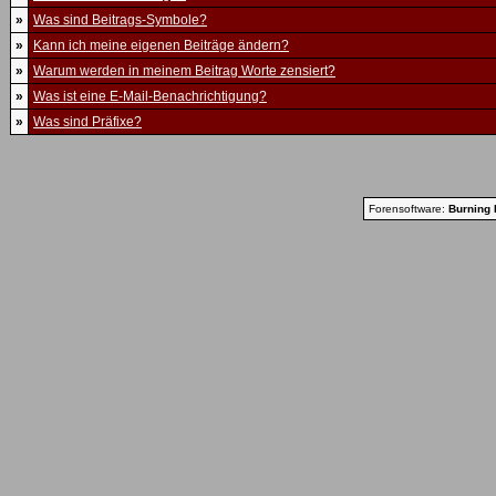
»
Was sind Beitrags-Symbole?
»
Kann ich meine eigenen Beiträge ändern?
»
Warum werden in meinem Beitrag Worte zensiert?
»
Was ist eine E-Mail-Benachrichtigung?
»
Was sind Präfixe?
Forensoftware:
Burning 