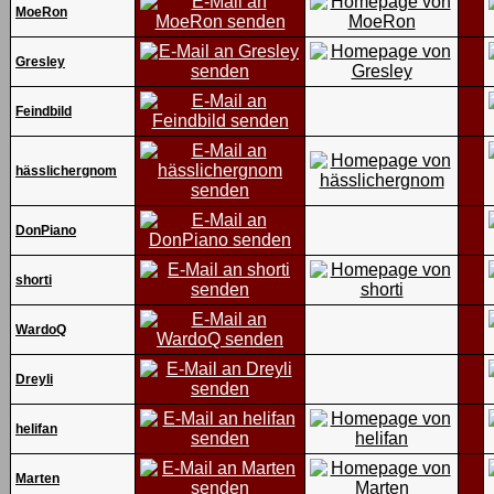
MoeRon
Gresley
Feindbild
hässlichergnom
DonPiano
shorti
WardoQ
Dreyli
helifan
Marten