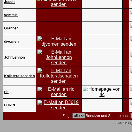
Joschi
vommie
Granner
djyomen
JohnLennon
Kolleteralschaden
ric
DJ619
Zeige
Benutzer und Sortiere nach
Seiten (141