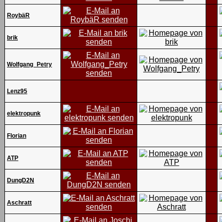
RoybäR
brik
Wolfgang_Petry
Lenz95
elektropunk
Florian
ATP
DungD2N
Aschratt