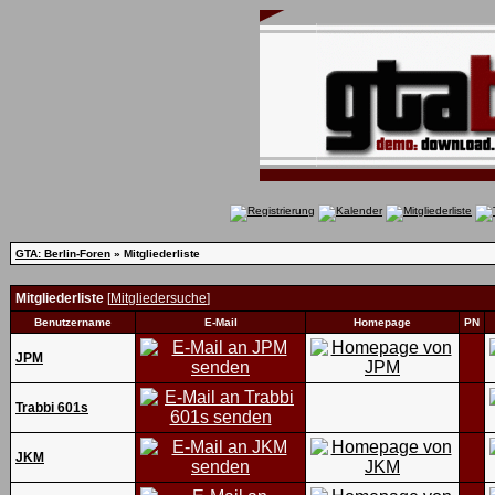
GTA: Berlin-Foren
» Mitgliederliste
Mitgliederliste
[
Mitgliedersuche
]
Benutzername
E-Mail
Homepage
PN
JPM
Trabbi 601s
JKM