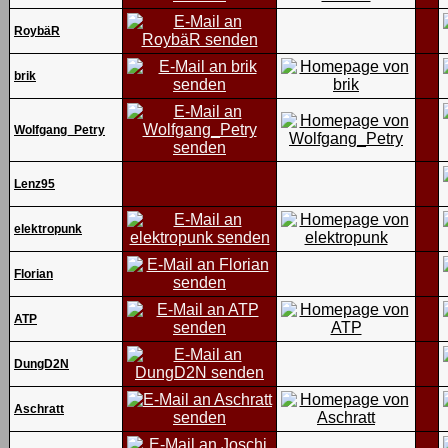
RoybäR
brik
Wolfgang_Petry
Lenz95
elektropunk
Florian
ATP
DungD2N
Aschratt