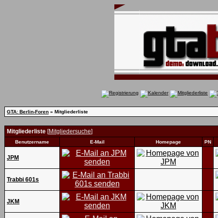
GTA: Berlin-Foren
» Mitgliederliste
Mitgliederliste
[
Mitgliedersuche
]
Benutzername
E-Mail
Homepage
PN
JPM
Trabbi 601s
JKM