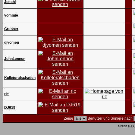
Joschi
vommie
Granner
djyomen
JohnLennon
Kolleteralschaden
ric
DJ619
Zeige
Benutzer und Sortiere nach
Seiten (141