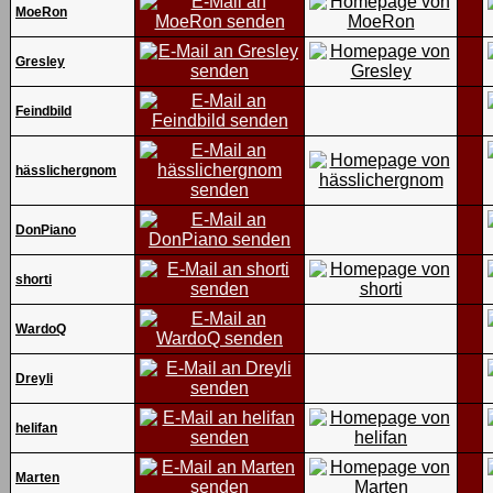
MoeRon
Gresley
Feindbild
hässlichergnom
DonPiano
shorti
WardoQ
Dreyli
helifan
Marten