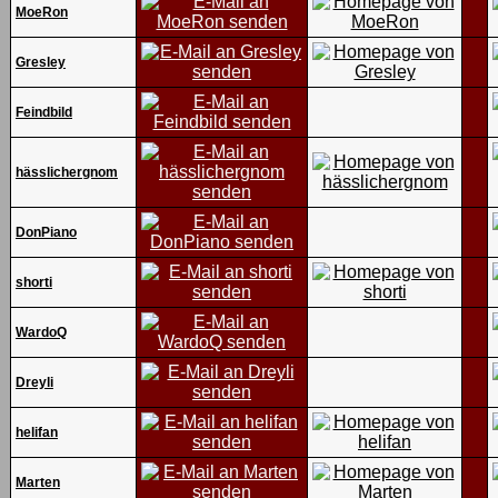
MoeRon
Gresley
Feindbild
hässlichergnom
DonPiano
shorti
WardoQ
Dreyli
helifan
Marten