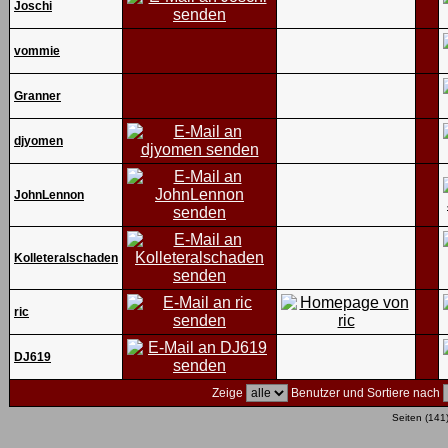
Joschi
vommie
Granner
djyomen
JohnLennon
Kolleteralschaden
ric
DJ619
Zeige
Benutzer und Sortiere nach
Seiten (141