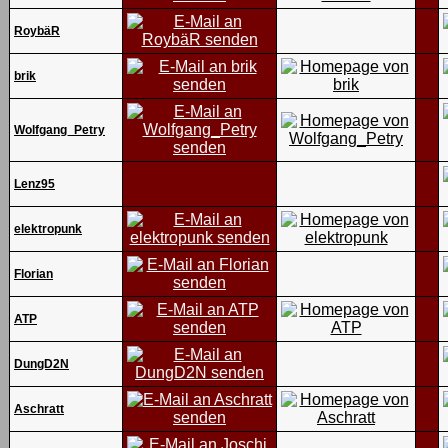
RoybäR
brik
Wolfgang_Petry
Lenz95
elektropunk
Florian
ATP
DungD2N
Aschratt