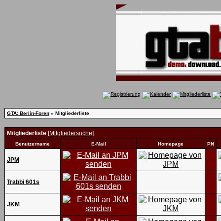
GTA: Berlin-Foren
» Mitgliederliste
Mitgliederliste
[
Mitgliedersuche
]
Benutzername
E-Mail
Homepage
PN
JPM
Trabbi 601s
JKM