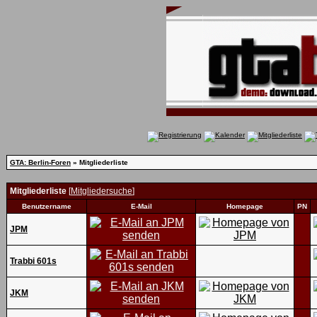
GTA: Berlin-Foren
» Mitgliederliste
Mitgliederliste
[
Mitgliedersuche
]
Benutzername
E-Mail
Homepage
PN
JPM
Trabbi 601s
JKM