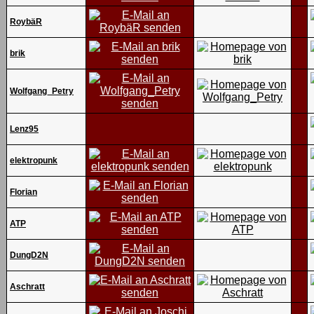
RoybäR
brik
Wolfgang_Petry
Lenz95
elektropunk
Florian
ATP
DungD2N
Aschratt