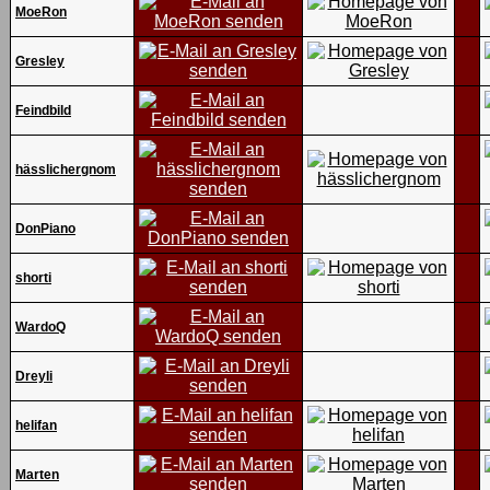
MoeRon
Gresley
Feindbild
hässlichergnom
DonPiano
shorti
WardoQ
Dreyli
helifan
Marten