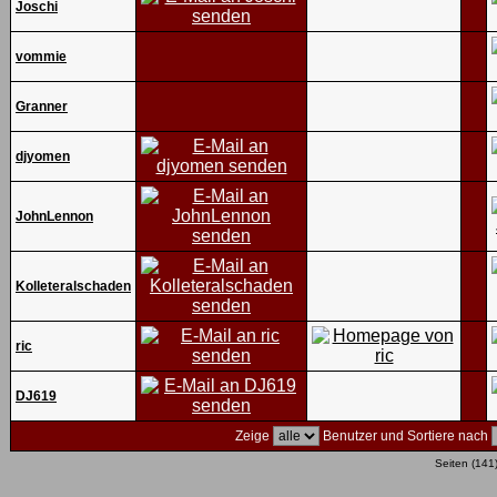
Joschi
vommie
Granner
djyomen
JohnLennon
Kolleteralschaden
ric
DJ619
Zeige
Benutzer und Sortiere nach
Seiten (141