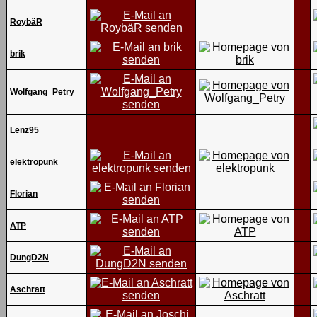
RoybäR
brik
Wolfgang_Petry
Lenz95
elektropunk
Florian
ATP
DungD2N
Aschratt