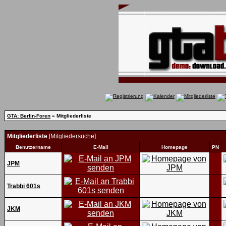
GTA: Berlin-Foren
» Mitgliederliste
Mitgliederliste
[
Mitgliedersuche
]
Benutzername
E-Mail
Homepage
PN
JPM
Trabbi 601s
JKM