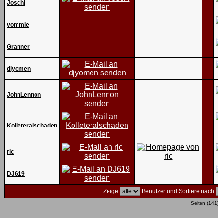
Joschi
vommie
Granner
djyomen
JohnLennon
Kolleteralschaden
ric
DJ619
Zeige
Benutzer und Sortiere nach
Seiten (141