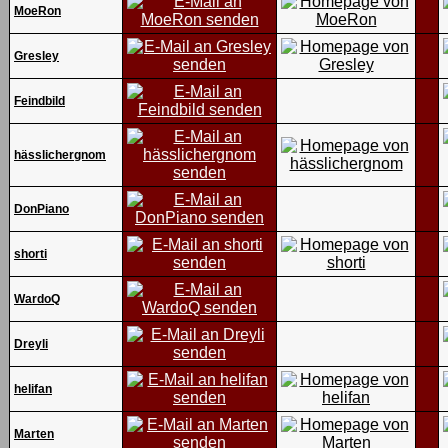
MoeRon
Gresley
Feindbild
hässlichergnom
DonPiano
shorti
WardoQ
Dreyli
helifan
Marten