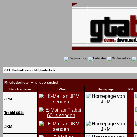
GTA: Berlin-Foren
» Mitgliederliste
Mitgliederliste
[
Mitgliedersuche
]
Benutzername
E-Mail
Homepage
PN
JPM
Trabbi 601s
JKM