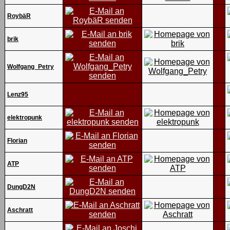
RoybäR
brik
Wolfgang_Petry
Lenz95
elektropunk
Florian
ATP
DungD2N
Aschratt