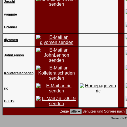
Joschi
vommie
Granner
djyomen
JohnLennon
Kolleteralschaden
ric
DJ619
Zeige
Benutzer und Sortiere nach
Seiten (141