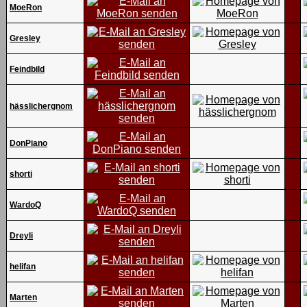
MoeRon
Gresley
Feindbild
hässlichergnom
DonPiano
shorti
WardoQ
Dreyli
helifan
Marten