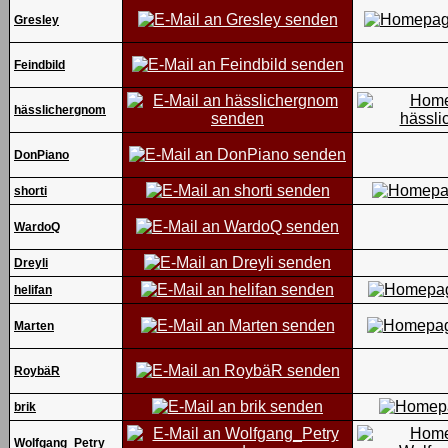
Gresley
Feindbild
hässlichergnom
DonPiano
shorti
WardoQ
Dreyli
helifan
Marten
RoybäR
brik
Wolfgang_Petry