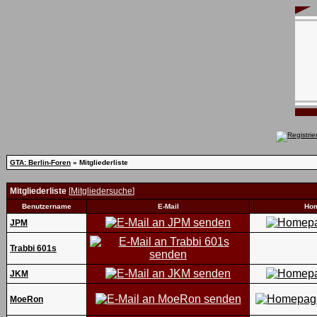
GTA: Berlin-Foren
» Mitgliederliste
Mitgliederliste
[
Mitgliedersuche
]
Benutzername
E-Mail
Ho
JPM
Trabbi 601s
JKM
MoeRon