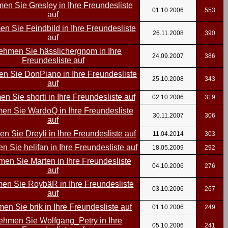
01.10.2006
553
26.11.2008
390
24.09.2007
386
25.10.2008
343
02.10.2006
319
30.11.2007
306
11.04.2014
303
18.05.2009
292
04.10.2006
276
03.10.2006
267
01.10.2006
249
05.10.2006
241