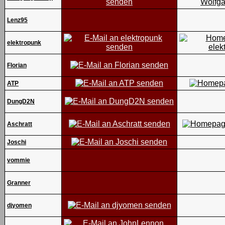
Lenz95
elektropunk
Florian
ATP
DungD2N
Aschratt
Joschi
vommie
Granner
djyomen