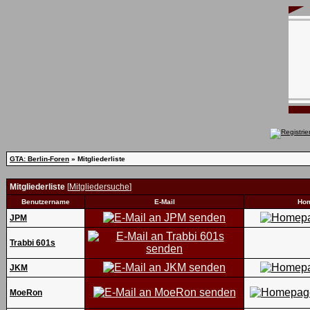
GTA: Berlin-Foren
» Mitgliederliste
Mitgliederliste
[
Mitgliedersuche
]
Benutzername
E-Mail
Ho
JPM
Trabbi 601s
JKM
MoeRon