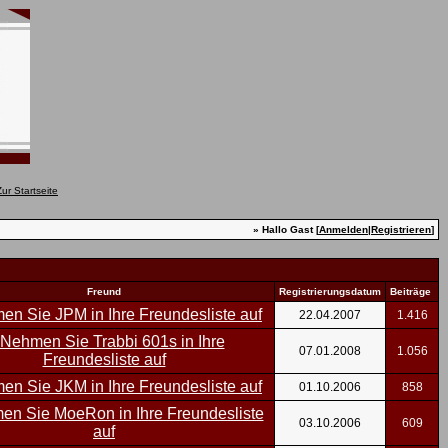
» Hallo Gast [
Anmelden
|
Registrieren
]
Freund
Registrierungsdatum
Beiträge
22.04.2007
1.416
07.01.2008
1.056
01.10.2006
858
03.10.2006
609