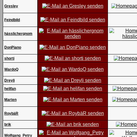
Gresley
Feindbild
hässlichergnom
DonPiano
shorti
WardoQ
Dreyli
helifan
Marten
RoybäR
brik
Wolfgang_Petry