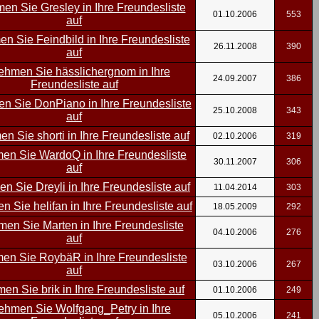
01.10.2006
553
26.11.2008
390
24.09.2007
386
25.10.2008
343
02.10.2006
319
30.11.2007
306
11.04.2014
303
18.05.2009
292
04.10.2006
276
03.10.2006
267
01.10.2006
249
05.10.2006
241