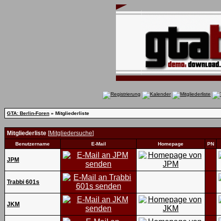
GTA: Berlin-Foren
» Mitgliederliste
Mitgliederliste
[
Mitgliedersuche
]
Benutzername
E-Mail
Homepage
PN
JPM
Trabbi 601s
JKM