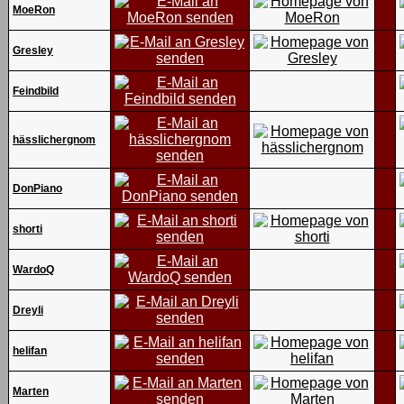
MoeRon
Gresley
Feindbild
hässlichergnom
DonPiano
shorti
WardoQ
Dreyli
helifan
Marten