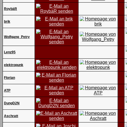
RoybäR
brik
Wolfgang_Petry
Lenz95
elektropunk
Florian
ATP
DungD2N
Aschratt