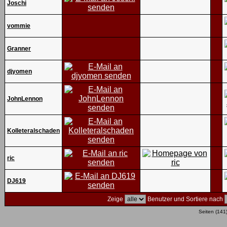
Joschi
vommie
Granner
djyomen
JohnLennon
Kolleteralschaden
ric
DJ619
Zeige
Benutzer und Sortiere nach
Seiten (141