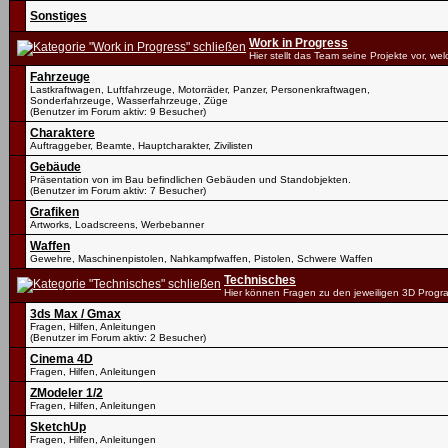
Sonstiges
Work in Progress
Hier stellt das Team seine Projekte vor, we
Fahrzeuge
Lastkraftwagen, Luftfahrzeuge, Motorräder, Panzer, Personenkraftwagen,
Sonderfahrzeuge, Wasserfahrzeuge, Züge
(Benutzer im Forum aktiv: 9 Besucher)
Charaktere
Auftraggeber, Beamte, Hauptcharakter, Zivilisten
Gebäude
Präsentation von im Bau befindlichen Gebäuden und Standobjekten.
(Benutzer im Forum aktiv: 7 Besucher)
Grafiken
Artworks, Loadscreens, Werbebanner
Waffen
Gewehre, Maschinenpistolen, Nahkampfwaffen, Pistolen, Schwere Waffen
Technisches
Hier können Fragen zu den jeweiligen 3D Progr
3ds Max / Gmax
Fragen, Hilfen, Anleitungen
(Benutzer im Forum aktiv: 2 Besucher)
Cinema 4D
Fragen, Hilfen, Anleitungen
ZModeler 1/2
Fragen, Hilfen, Anleitungen
SketchUp
Fragen, Hilfen, Anleitungen