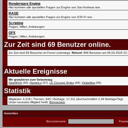
Renderware Engine
Hier kommen alle speziellen Fragen zur Engine von San Andreas rein.
RAGE
Hier kommen alle speziellen Fragen zur Engine von GTA IV rein.
Scripting
Fragen, Hilfen, Anleitungen
GFX
Fragen, Hilfen, Anleitungen
Zur Zeit sind 69 Benutzer online.
Zur Zeit sind 69 Besucher im Forum unterwegs.
Rekord:
968 Benutzer am 06.04.2026
22
Aktuelle Ereignisse
Wir gratulieren zum Geburtstag:
GitaHKAA
(40),
HarrietLo
(47),
LE Concept Stylez
(49),
VickieNew
(56)
Statistik
Mitglieder: 4.218 | Themen: 845 | Beiträge: 17.311 (durchschnittlich 2,39 Beiträge/Tag)
Unser neuestes Mitglied heißt:
BennieJack
.
Anmelden
Benutzername:
Passwo