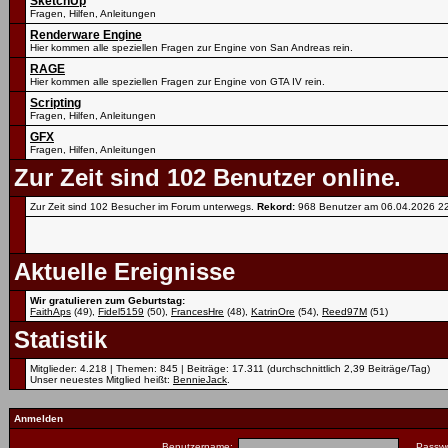
SketchUp
Fragen, Hilfen, Anleitungen
Renderware Engine
Hier kommen alle speziellen Fragen zur Engine von San Andreas rein.
RAGE
Hier kommen alle speziellen Fragen zur Engine von GTA IV rein.
Scripting
Fragen, Hilfen, Anleitungen
GFX
Fragen, Hilfen, Anleitungen
Zur Zeit sind 102 Benutzer online.
Zur Zeit sind 102 Besucher im Forum unterwegs.
Rekord:
968 Benutzer am 06.04.2026
2
Aktuelle Ereignisse
Wir gratulieren zum Geburtstag:
FaithAps
(49),
Fidel5159
(50),
FrancesHre
(48),
KatrinOre
(54),
Reed97M
(51)
Statistik
Mitglieder: 4.218 | Themen: 845 | Beiträge: 17.311 (durchschnittlich 2,39 Beiträge/Tag)
Unser neuestes Mitglied heißt:
BennieJack
.
Anmelden
Benutzername:
Passwo