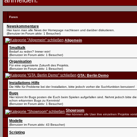
Foren
Newskommentare
Hier kann man alle News der Homepage nachlesen und darüber diskutieren.
(Benutzer im Forum aktiv: 1 Besucher)
Allgemein
Smalltalk
Bedarf zu reden? Immer rein!
(Benutzer im Forum aktiv: 1 Besucher)
Organisation
Für eine organisierte Zukunft des Projekts.
(Benutzer im Forum aktiv: 1 Besucher)
GTA: Berlin Demo
Installations-Hilfe
Die Hilfe für Probleme bei der Installation, bitte jedoch vorher die Suchfunktion benutzen!
Bugs
Hier könnt ihr Bugs posten die Euch beim Spielen aufgefallen sind. Nehmt jedoch bitte die
schon erkannten Bugs zu Kenntnis!
(Benutzer im Forum aktiv: 1 Besucher)
Showroom
Hier können alle User ihre einzelnen Projekte vorst
Modelle
(Benutzer im Forum aktiv: 43 Besucher)
Scripting