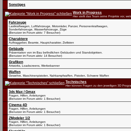
Sonstiges
Work in Progress
Hier stellt das Team seine Projekte vor, we
Fahrzeuge
Lastkraftwagen, Luftfahrzeuge, Motorräder, Panzer, Personenkraftwagen,
Sonderfahrzeuge, Wasserfahrzeuge, Züge
(Benutzer im Forum aktiv: 7 Besucher)
Charaktere
Auftraggeber, Beamte, Hauptcharakter, Zivilisten
Gebäude
Präsentation von im Bau befindlichen Gebäuden und Standobjekten.
(Benutzer im Forum aktiv: 14 Besucher)
Grafiken
Artworks, Loadscreens, Werbebanner
Waffen
Gewehre, Maschinenpistolen, Nahkampfwaffen, Pistolen, Schwere Waffen
Technisches
Hier können Fragen zu den jeweiligen 3D Progr
3ds Max / Gmax
Fragen, Hilfen, Anleitungen
(Benutzer im Forum aktiv: 1 Besucher)
Cinema 4D
Fragen, Hilfen, Anleitungen
(Benutzer im Forum aktiv: 1 Besucher)
ZModeler 1/2
Fragen, Hilfen, Anleitungen
(Benutzer im Forum aktiv: 1 Besucher)