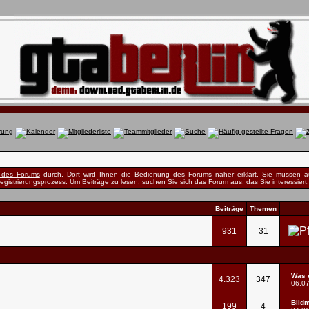
e des Forums
durch. Dort wird Ihnen die Bedienung des Forums näher erklärt. Sie müssen au
egistrierungsprozess. Um Beiträge zu lesen, suchen Sie sich das Forum aus, das Sie interessiert. 
Beiträge
Themen
931
31
Was 
4.323
347
06.0
Bildm
199
4