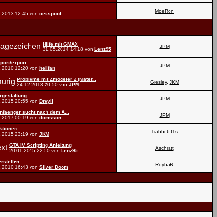
MoeRon
5.2013
12:45
von
cesspool
Hilfe mit GMAX
JPM
31.05.2014
14:18
von
Lenz95
mport/export
JPM
3.2010
12:20
von
helifan
Probleme mit Zmodeler 2 (Mater...
Gresley
,
JKM
24.12.2013
20:50
von
JPM
rgestaltung
JPM
1.2015
20:55
von
Dreyli
nfaenger sucht nach dem A...
JPM
9.2017
00:19
von
domsson
ktionen
Trabbi 601s
2.2015
23:19
von
JKM
GTA IV Scripting Anleitung
Aschratt
20.01.2015
22:50
von
Lenz95
rstellen
RoybäR
6.2010
16:43
von
Silver Doom