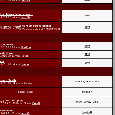
1.2015
00:18
von
Lenz95
 nach Installation starte...
JPM
7.2014
12:04
von
Lenz95
Verkehr ist durcheinander
JPM
09.09.2019
19:21
von
Trabbi 601s
LTmachNeu
JPM
1.2018
22:33
von
MoeRon
latz Script
JPM
1.2015
00:41
von
Rolina
lem
JPM
8.2018
20:54
von
Simbo
 Iveco Stralis
Gresley
,
JKM
,
shorti
8.2013
10:50
von zailaiboke
bisher keiner
MoeRon
[WIP] Mapping
shorti
,
Sonny_Black
19.01.2018
14:27
von
Dreyli
-Download
RoybäR
1.2015
21:15
von
Lenz95