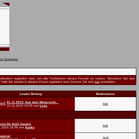
ßerdem registriert sein, um alle Funktionen dieses Forums zu nutzen. Benutzen Sie das
Falls Sie bereits in diesem Forum registriert sind, können Sie sich
hier
anmelden.
Letzter Beitrag
Moderatoren
01.11.2015: Aus dem Winterschl...
brik
10.11.2015
19:28
von
Lego
esst Ihr beim Gamen
brik
7.2024
16:59
von
franky
aterial
JKM