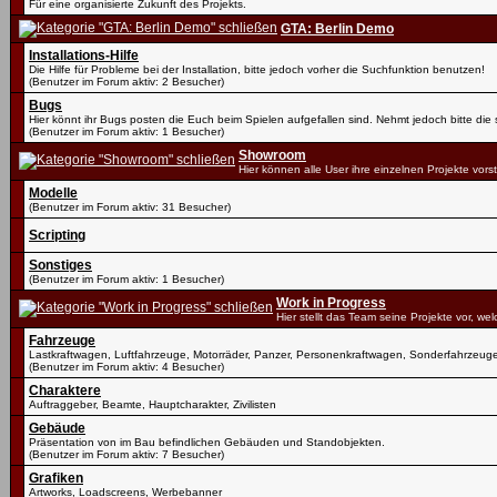
Für eine organisierte Zukunft des Projekts.
GTA: Berlin Demo
Installations-Hilfe
Die Hilfe für Probleme bei der Installation, bitte jedoch vorher die Suchfunktion benutzen!
(Benutzer im Forum aktiv: 2 Besucher)
Bugs
Hier könnt ihr Bugs posten die Euch beim Spielen aufgefallen sind. Nehmt jedoch bitte di
(Benutzer im Forum aktiv: 1 Besucher)
Showroom
Hier können alle User ihre einzelnen Projekte vorst
Modelle
(Benutzer im Forum aktiv: 31 Besucher)
Scripting
Sonstiges
(Benutzer im Forum aktiv: 1 Besucher)
Work in Progress
Hier stellt das Team seine Projekte vor, we
Fahrzeuge
Lastkraftwagen, Luftfahrzeuge, Motorräder, Panzer, Personenkraftwagen, Sonderfahrzeug
(Benutzer im Forum aktiv: 4 Besucher)
Charaktere
Auftraggeber, Beamte, Hauptcharakter, Zivilisten
Gebäude
Präsentation von im Bau befindlichen Gebäuden und Standobjekten.
(Benutzer im Forum aktiv: 7 Besucher)
Grafiken
Artworks, Loadscreens, Werbebanner