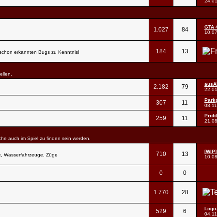
24.0
GTA 4
1.027
84
10.0
184
13
e schon erkannten Bugs zu Kenntnis!
ellen.
ausA
2.182
79
22.0
Parkp
307
11
08.1
Prob
259
11
21.0
lche auch im Spiel zu finden sein werden.
[WIP]
710
13
e, Wasserfahrzeuge, Züge
10.0
0
0
1.770
28
Logo
529
6
04.1