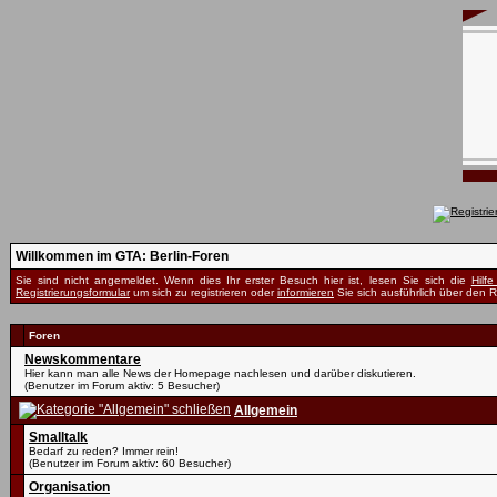
Willkommen im GTA: Berlin-Foren
Sie sind nicht angemeldet. Wenn dies Ihr erster Besuch hier ist, lesen Sie sich die
Hilf
Registrierungsformular
um sich zu registrieren oder
informieren
Sie sich ausführlich über den R
Foren
Newskommentare
Hier kann man alle News der Homepage nachlesen und darüber diskutieren.
(Benutzer im Forum aktiv: 5 Besucher)
Allgemein
Smalltalk
Bedarf zu reden? Immer rein!
(Benutzer im Forum aktiv: 60 Besucher)
Organisation