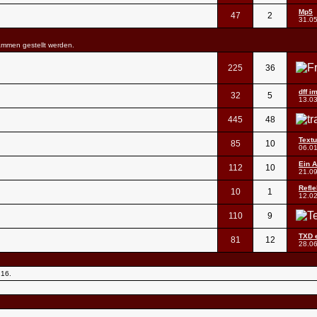
Mp5
47
2
31.0
ammen gestellt werden.
225
36
dff i
32
5
13.0
445
48
Textu
85
10
06.0
Ein A
112
10
21.0
Refle
10
1
12.0
110
9
TXD e
81
12
28.0
:16
.