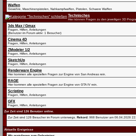
Waffen
Gewehre, Maschinenpistolen, Nahkampfwaffen, Pistolen, Schwere Waffen
Technisches
Hier können Fragen zu den jeweiligen 3D Progr
3ds Max / Gmax
Fragen, Hilfen, Anleitungen
(Benutzer im Forum aktiv: 1 Besucher)
Cinema 4D
Fragen, Hilfen, Anleitungen
ZModeler 1/2
Fragen, Hilfen, Anleitungen
SketchUp
Fragen, Hilfen, Anleitungen
Renderware Engine
Hier kommen alle speziellen Fragen zur Engine von San Andreas rein.
RAGE
Hier kommen alle speziellen Fragen zur Engine von GTA IV rein.
Scripting
Fragen, Hilfen, Anleitungen
GFX
Fragen, Hilfen, Anleitungen
Zur Zeit sind 126 Benutzer online.
Zur Zeit sind 126 Besucher im Forum unterwegs.
Rekord:
968 Benutzer am 06.04.2026
22
Aktuelle Ereignisse
Wir gratulieren zum Geburtstag: