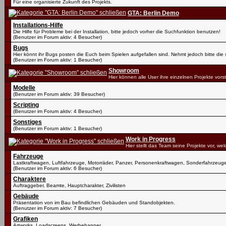
Für eine organisierte Zukunft des Projekts.
GTA: Berlin Demo
Installations-Hilfe
Die Hilfe für Probleme bei der Installation, bitte jedoch vorher die Suchfunktion benutzen!
(Benutzer im Forum aktiv: 4 Besucher)
Bugs
Hier könnt ihr Bugs posten die Euch beim Spielen aufgefallen sind. Nehmt jedoch bitte di
(Benutzer im Forum aktiv: 1 Besucher)
Showroom
Hier können alle User ihre einzelnen Projekte vorst
Modelle
(Benutzer im Forum aktiv: 39 Besucher)
Scripting
(Benutzer im Forum aktiv: 4 Besucher)
Sonstiges
(Benutzer im Forum aktiv: 1 Besucher)
Work in Progress
Hier stellt das Team seine Projekte vor, we
Fahrzeuge
Lastkraftwagen, Luftfahrzeuge, Motorräder, Panzer, Personenkraftwagen, Sonderfahrzeug
(Benutzer im Forum aktiv: 6 Besucher)
Charaktere
Auftraggeber, Beamte, Hauptcharakter, Zivilisten
Gebäude
Präsentation von im Bau befindlichen Gebäuden und Standobjekten.
(Benutzer im Forum aktiv: 7 Besucher)
Grafiken
Artworks, Loadscreens, Werbebanner