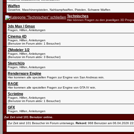
Waffen
Gewehre, Maschinenpistolen, Nahkampfwaffen, Pistolen, Schwere Waffen
Technisches
Hier können Fragen zu den jeweiligen 3D Progr
3ds Max / Gmax
Fragen, Hilfen, Anleitungen
Cinema 4D
Fragen, Hilfen, Anleitungen
(Benutzer im Forum aktiv: 1 Besucher)
ZModeler 1/2
Fragen, Hilfen, Anleitungen
(Benutzer im Forum aktiv: 3 Besucher)
SketchUp
Fragen, Hilfen, Anleitungen
Renderware Engine
Hier kommen alle speziellen Fragen zur Engine von San Andreas rein.
RAGE
Hier kommen alle speziellen Fragen zur Engine von GTA IV rein.
Scripting
Fragen, Hilfen, Anleitungen
(Benutzer im Forum aktiv: 1 Besucher)
GFX
Fragen, Hilfen, Anleitungen
Zur Zeit sind 101 Benutzer online.
Zur Zeit sind 101 Besucher im Forum unterwegs.
Rekord:
968 Benutzer am 06.04.2026
22