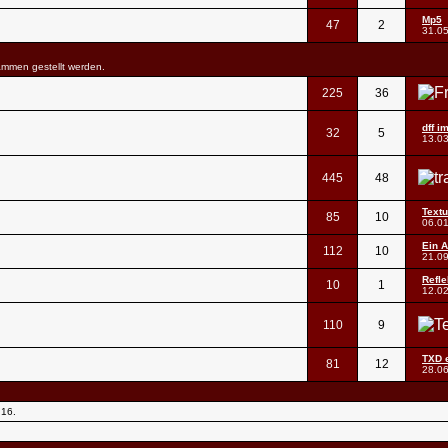
Mp5
47
2
31.0
ammen gestellt werden.
225
36
dff i
32
5
13.0
445
48
Textu
85
10
06.0
Ein A
112
10
21.0
Refle
10
1
12.0
110
9
TXD e
81
12
28.0
:16
.