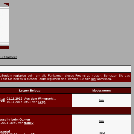
ßerdem registriert sein, um alle Funktionen dieses Forums zu nutzen. Benutzen Sie das
Falls Sie bereits in diesem Forum registriert sind, können Sie sich
hier
anmelden.
Letzter Beitrag
Moderatoren
01.11.2015: Aus dem Winterschl...
brik
10.11.2015
19:28
von
Lego
esst Ihr beim Gamen
brik
7.2024
16:59
von
franky
aterial
JKM