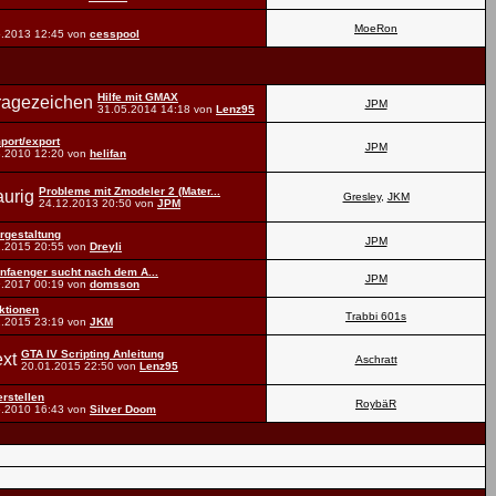
MoeRon
5.2013
12:45
von
cesspool
Hilfe mit GMAX
JPM
31.05.2014
14:18
von
Lenz95
mport/export
JPM
3.2010
12:20
von
helifan
Probleme mit Zmodeler 2 (Mater...
Gresley
,
JKM
24.12.2013
20:50
von
JPM
rgestaltung
JPM
1.2015
20:55
von
Dreyli
nfaenger sucht nach dem A...
JPM
9.2017
00:19
von
domsson
ktionen
Trabbi 601s
2.2015
23:19
von
JKM
GTA IV Scripting Anleitung
Aschratt
20.01.2015
22:50
von
Lenz95
rstellen
RoybäR
6.2010
16:43
von
Silver Doom