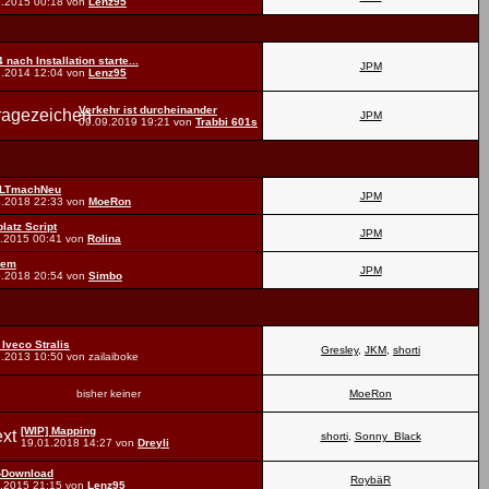
1.2015
00:18
von
Lenz95
 nach Installation starte...
JPM
7.2014
12:04
von
Lenz95
Verkehr ist durcheinander
JPM
09.09.2019
19:21
von
Trabbi 601s
LTmachNeu
JPM
1.2018
22:33
von
MoeRon
latz Script
JPM
1.2015
00:41
von
Rolina
lem
JPM
8.2018
20:54
von
Simbo
 Iveco Stralis
Gresley
,
JKM
,
shorti
8.2013
10:50
von zailaiboke
bisher keiner
MoeRon
[WIP] Mapping
shorti
,
Sonny_Black
19.01.2018
14:27
von
Dreyli
-Download
RoybäR
1.2015
21:15
von
Lenz95