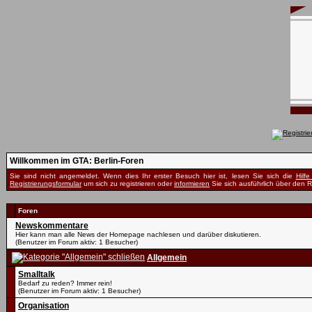
Willkommen im GTA: Berlin-Foren
Sie sind nicht angemeldet. Wenn dies Ihr erster Besuch hier ist, lesen Sie sich die
Hilf
Registrierungsformular
um sich zu registrieren oder
informieren
Sie sich ausführlich über den R
Foren
Newskommentare
Hier kann man alle News der Homepage nachlesen und darüber diskutieren.
(Benutzer im Forum aktiv: 1 Besucher)
Allgemein
Smalltalk
Bedarf zu reden? Immer rein!
(Benutzer im Forum aktiv: 1 Besucher)
Organisation