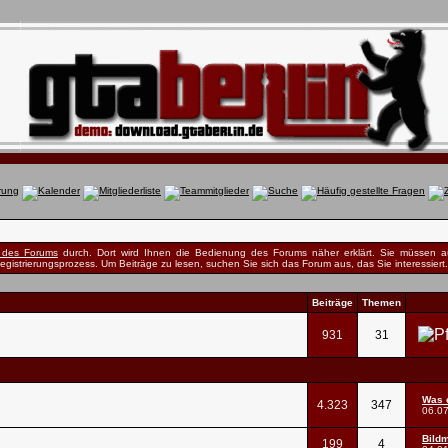
e des Forums
durch. Dort wird Ihnen die Bedienung des Forums näher erklärt. Sie müssen au
egistrierungsprozess. Um Beiträge zu lesen, suchen Sie sich das Forum aus, das Sie interessiert. 
Beiträge
Themen
931
31
Was 
4.323
347
06.0
Bildm
199
4