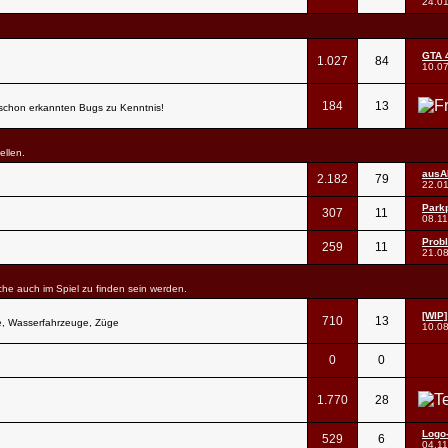
24.0
GTA 4
1.027
84
10.0
184
13
e schon erkannten Bugs zu Kenntnis!
ellen.
ausA
2.182
79
22.0
Parkp
307
11
08.1
Prob
259
11
21.0
lche auch im Spiel zu finden sein werden.
[WIP]
710
13
e, Wasserfahrzeuge, Züge
10.0
0
0
1.770
28
Logo
529
6
04.1