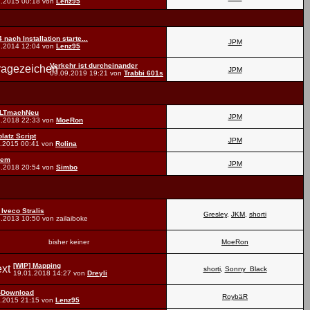
1.2015
00:18
von
Lenz95
 nach Installation starte...
JPM
7.2014
12:04
von
Lenz95
Verkehr ist durcheinander
JPM
09.09.2019
19:21
von
Trabbi 601s
LTmachNeu
JPM
1.2018
22:33
von
MoeRon
latz Script
JPM
1.2015
00:41
von
Rolina
lem
JPM
8.2018
20:54
von
Simbo
 Iveco Stralis
Gresley
,
JKM
,
shorti
8.2013
10:50
von zailaiboke
bisher keiner
MoeRon
[WIP] Mapping
shorti
,
Sonny_Black
19.01.2018
14:27
von
Dreyli
-Download
RoybäR
1.2015
21:15
von
Lenz95