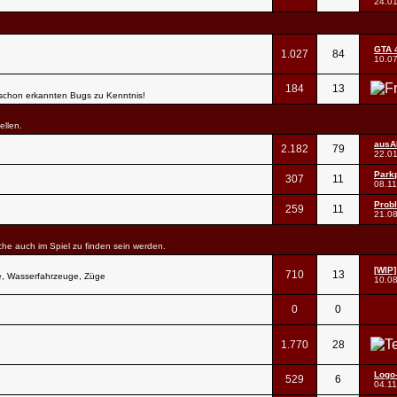
24.0
GTA 4
1.027
84
10.0
184
13
e schon erkannten Bugs zu Kenntnis!
ellen.
ausA
2.182
79
22.0
Parkp
307
11
08.1
Prob
259
11
21.0
lche auch im Spiel zu finden sein werden.
[WIP]
710
13
e, Wasserfahrzeuge, Züge
10.0
0
0
1.770
28
Logo
529
6
04.1