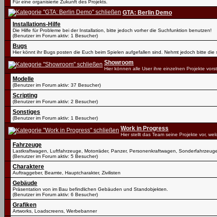
Für eine organisierte Zukunft des Projekts.
GTA: Berlin Demo
Installations-Hilfe
Die Hilfe für Probleme bei der Installation, bitte jedoch vorher die Suchfunktion benutzen!
(Benutzer im Forum aktiv: 1 Besucher)
Bugs
Hier könnt ihr Bugs posten die Euch beim Spielen aufgefallen sind. Nehmt jedoch bitte di
Showroom
Hier können alle User ihre einzelnen Projekte vorst
Modelle
(Benutzer im Forum aktiv: 37 Besucher)
Scripting
(Benutzer im Forum aktiv: 2 Besucher)
Sonstiges
(Benutzer im Forum aktiv: 1 Besucher)
Work in Progress
Hier stellt das Team seine Projekte vor, we
Fahrzeuge
Lastkraftwagen, Luftfahrzeuge, Motorräder, Panzer, Personenkraftwagen, Sonderfahrzeug
(Benutzer im Forum aktiv: 5 Besucher)
Charaktere
Auftraggeber, Beamte, Hauptcharakter, Zivilisten
Gebäude
Präsentation von im Bau befindlichen Gebäuden und Standobjekten.
(Benutzer im Forum aktiv: 6 Besucher)
Grafiken
Artworks, Loadscreens, Werbebanner