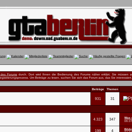
e des Forums
durch. Dort wird Ihnen die Bedienung des Forums näher erklärt. Sie müssen au
egistrierungsprozess. Um Beiträge zu lesen, suchen Sie sich das Forum aus, das Sie interessiert. 
Beiträge
Themen
931
31
Was 
4.323
347
06.0
Bildm
199
4