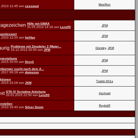
MoeRon
5.2013
12:45
von
cesspool
Hilfe mit GMAX
JPM
31.05.2014
14:18
von
Lenz95
mport/export
JPM
3.2010
12:20
von
helifan
Probleme mit Zmodeler 2 (Mater...
Gresley
,
JKM
24.12.2013
20:50
von
JPM
rgestaltung
JPM
1.2015
20:55
von
Dreyli
nfaenger sucht nach dem A...
JPM
9.2017
00:19
von
domsson
ktionen
Trabbi 601s
2.2015
23:19
von
JKM
GTA IV Scripting Anleitung
Aschratt
20.01.2015
22:50
von
Lenz95
rstellen
RoybäR
6.2010
16:43
von
Silver Doom