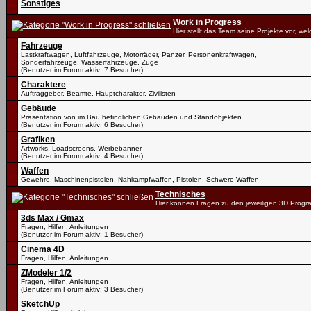
Sonstiges
Work in Progress
Hier stellt das Team seine Projekte vor, we
Fahrzeuge
Lastkraftwagen, Luftfahrzeuge, Motorräder, Panzer, Personenkraftwagen,
Sonderfahrzeuge, Wasserfahrzeuge, Züge
(Benutzer im Forum aktiv: 7 Besucher)
Charaktere
Auftraggeber, Beamte, Hauptcharakter, Zivilisten
Gebäude
Präsentation von im Bau befindlichen Gebäuden und Standobjekten.
(Benutzer im Forum aktiv: 6 Besucher)
Grafiken
Artworks, Loadscreens, Werbebanner
(Benutzer im Forum aktiv: 4 Besucher)
Waffen
Gewehre, Maschinenpistolen, Nahkampfwaffen, Pistolen, Schwere Waffen
Technisches
Hier können Fragen zu den jeweiligen 3D Progr
3ds Max / Gmax
Fragen, Hilfen, Anleitungen
(Benutzer im Forum aktiv: 1 Besucher)
Cinema 4D
Fragen, Hilfen, Anleitungen
ZModeler 1/2
Fragen, Hilfen, Anleitungen
(Benutzer im Forum aktiv: 3 Besucher)
SketchUp