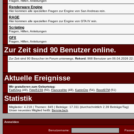
Fragen, Hilfen, Anleitungen
Renderware Engine
Hier kommen alle speziellen Fragen zur Engine von San Andreas rein.
RAGE
Hier kommen alle speziellen Fragen zur Engine von GTA IV rein.
Scripting
Fragen, Hilfen, Anleitungen
GFX
Fragen, Hilfen, Anleitungen
Zur Zeit sind 90 Benutzer online.
Zur Zeit sind 90 Besucher im Forum unterwegs.
Rekord:
968 Benutzer am 06.04.2026
22
Aktuelle Ereignisse
Wir gratulieren zum Geburtstag:
FaithAps
(49),
Fidel5159
(50),
FrancesHre
(48),
KatrinOre
(54),
Reed97M
(51)
Statistik
Mitglieder: 4.218 | Themen: 845 | Beiträge: 17.311 (durchschnittlich 2,39 Beiträge/Tag)
Unser neuestes Mitglied heißt:
BennieJack
.
Anmelden
Benutzername:
Passwo