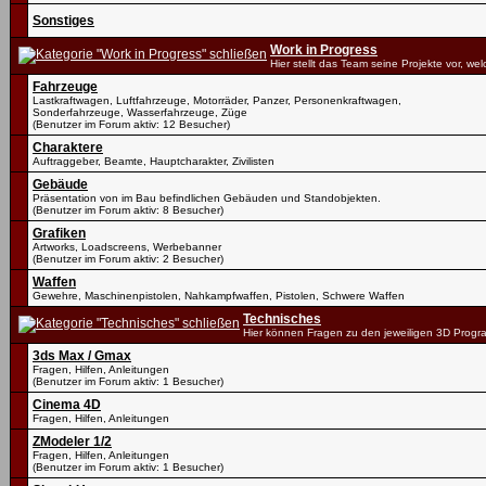
Sonstiges
Work in Progress
Hier stellt das Team seine Projekte vor, we
Fahrzeuge
Lastkraftwagen, Luftfahrzeuge, Motorräder, Panzer, Personenkraftwagen,
Sonderfahrzeuge, Wasserfahrzeuge, Züge
(Benutzer im Forum aktiv: 12 Besucher)
Charaktere
Auftraggeber, Beamte, Hauptcharakter, Zivilisten
Gebäude
Präsentation von im Bau befindlichen Gebäuden und Standobjekten.
(Benutzer im Forum aktiv: 8 Besucher)
Grafiken
Artworks, Loadscreens, Werbebanner
(Benutzer im Forum aktiv: 2 Besucher)
Waffen
Gewehre, Maschinenpistolen, Nahkampfwaffen, Pistolen, Schwere Waffen
Technisches
Hier können Fragen zu den jeweiligen 3D Progr
3ds Max / Gmax
Fragen, Hilfen, Anleitungen
(Benutzer im Forum aktiv: 1 Besucher)
Cinema 4D
Fragen, Hilfen, Anleitungen
ZModeler 1/2
Fragen, Hilfen, Anleitungen
(Benutzer im Forum aktiv: 1 Besucher)