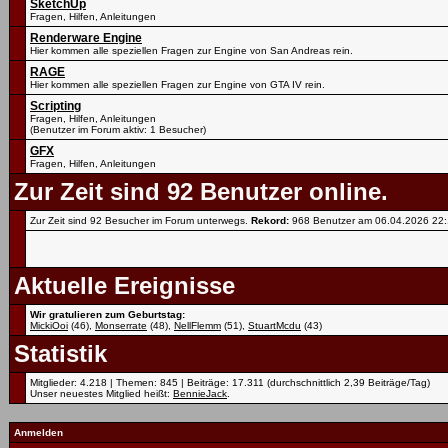
SketchUp
Fragen, Hilfen, Anleitungen
Renderware Engine
Hier kommen alle speziellen Fragen zur Engine von San Andreas rein.
RAGE
Hier kommen alle speziellen Fragen zur Engine von GTA IV rein.
Scripting
Fragen, Hilfen, Anleitungen
(Benutzer im Forum aktiv: 1 Besucher)
GFX
Fragen, Hilfen, Anleitungen
Zur Zeit sind 92 Benutzer online.
Zur Zeit sind 92 Besucher im Forum unterwegs.
Rekord:
968 Benutzer am 06.04.2026
22
Aktuelle Ereignisse
Wir gratulieren zum Geburtstag:
MickiOoi
(46),
Monserrate
(48),
NellFlemm
(51),
StuartMcdu
(43)
Statistik
Mitglieder: 4.218 | Themen: 845 | Beiträge: 17.311 (durchschnittlich 2,39 Beiträge/Tag)
Unser neuestes Mitglied heißt:
BennieJack
.
Anmelden