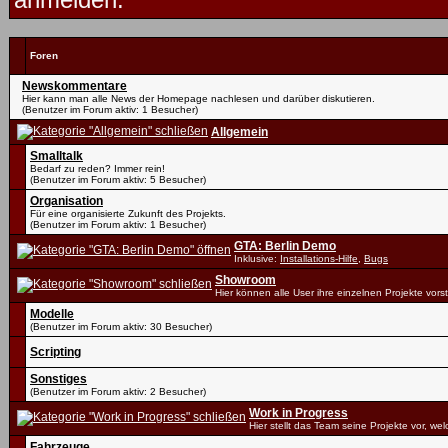
Foren
Newskommentare
Hier kann man alle News der Homepage nachlesen und darüber diskutieren.
(Benutzer im Forum aktiv: 1 Besucher)
Allgemein
Smalltalk
Bedarf zu reden? Immer rein!
(Benutzer im Forum aktiv: 5 Besucher)
Organisation
Für eine organisierte Zukunft des Projekts.
(Benutzer im Forum aktiv: 1 Besucher)
GTA: Berlin Demo
Inklusive:
Installations-Hilfe
,
Bugs
Showroom
Hier können alle User ihre einzelnen Projekte vorst
Modelle
(Benutzer im Forum aktiv: 30 Besucher)
Scripting
Sonstiges
(Benutzer im Forum aktiv: 2 Besucher)
Work in Progress
Hier stellt das Team seine Projekte vor, we
Fahrzeuge