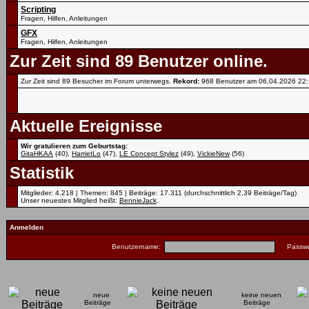
Scripting
Fragen, Hilfen, Anleitungen
GFX
Fragen, Hilfen, Anleitungen
Zur Zeit sind 89 Benutzer online.
Zur Zeit sind 89 Besucher im Forum unterwegs.
Rekord:
968 Benutzer am 06.04.2026
22
Aktuelle Ereignisse
Wir gratulieren zum Geburtstag:
GitaHKAA
(40),
HarrietLo
(47),
LE Concept Stylez
(49),
VickieNew
(56)
Statistik
Mitglieder: 4.218 | Themen: 845 | Beiträge: 17.311 (durchschnittlich 2,39 Beiträge/Tag)
Unser neuestes Mitglied heißt:
BennieJack
.
Anmelden
Benutzername:
Passwo
neue
keine neuen
Beiträge
Beiträge