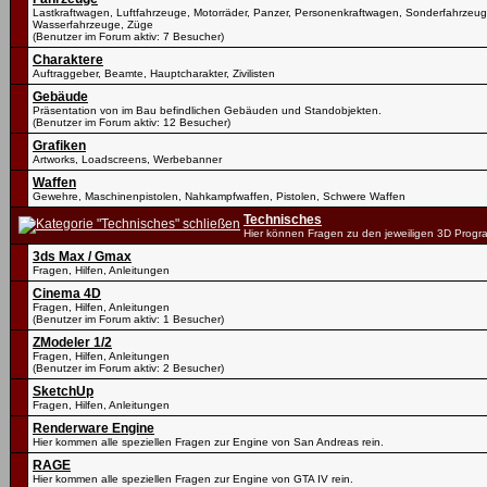
Lastkraftwagen, Luftfahrzeuge, Motorräder, Panzer, Personenkraftwagen, Sonderfahrzeug
Wasserfahrzeuge, Züge
(Benutzer im Forum aktiv: 7 Besucher)
Charaktere
Auftraggeber, Beamte, Hauptcharakter, Zivilisten
Gebäude
Präsentation von im Bau befindlichen Gebäuden und Standobjekten.
(Benutzer im Forum aktiv: 12 Besucher)
Grafiken
Artworks, Loadscreens, Werbebanner
Waffen
Gewehre, Maschinenpistolen, Nahkampfwaffen, Pistolen, Schwere Waffen
Technisches
Hier können Fragen zu den jeweiligen 3D Progr
3ds Max / Gmax
Fragen, Hilfen, Anleitungen
Cinema 4D
Fragen, Hilfen, Anleitungen
(Benutzer im Forum aktiv: 1 Besucher)
ZModeler 1/2
Fragen, Hilfen, Anleitungen
(Benutzer im Forum aktiv: 2 Besucher)
SketchUp
Fragen, Hilfen, Anleitungen
Renderware Engine
Hier kommen alle speziellen Fragen zur Engine von San Andreas rein.
RAGE
Hier kommen alle speziellen Fragen zur Engine von GTA IV rein.