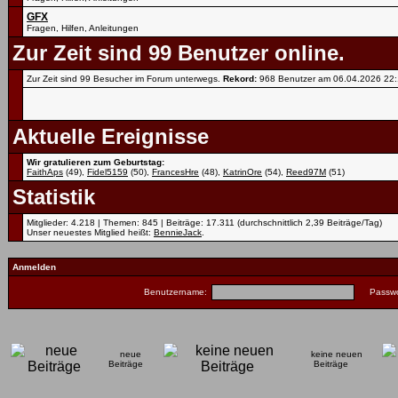
GFX
Fragen, Hilfen, Anleitungen
Zur Zeit sind 99 Benutzer online.
Zur Zeit sind 99 Besucher im Forum unterwegs.
Rekord:
968 Benutzer am 06.04.2026
22
Aktuelle Ereignisse
Wir gratulieren zum Geburtstag:
FaithAps
(49),
Fidel5159
(50),
FrancesHre
(48),
KatrinOre
(54),
Reed97M
(51)
Statistik
Mitglieder: 4.218 | Themen: 845 | Beiträge: 17.311 (durchschnittlich 2,39 Beiträge/Tag)
Unser neuestes Mitglied heißt:
BennieJack
.
Anmelden
Benutzername:
Passwo
neue
keine neuen
Beiträge
Beiträge