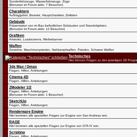
Sonderfahrzeuge, Wasserfahrzeuge, Züge
(Benutzer im Forum aktiv: 7 Besucher)
Charaktere
Auftraggeber, Beamte, Hauptcharakter, Zivilisten
Gebäude
Präsentation von im Bau befindlichen Gebäuden und Standobjekten.
(Benutzer im Forum aktiv: 12 Besucher)
Grafiken
Artworks, Loadscreens, Werbebanner
Waffen
Gewehre, Maschinenpistolen, Nahkampfwaffen, Pistolen, Schwere Waffen
Technisches
Hier können Fragen zu den jeweiligen 3D Progr
3ds Max / Gmax
Fragen, Hilfen, Anleitungen
Cinema 4D
Fragen, Hilfen, Anleitungen
ZModeler 1/2
Fragen, Hilfen, Anleitungen
(Benutzer im Forum aktiv: 1 Besucher)
SketchUp
Fragen, Hilfen, Anleitungen
Renderware Engine
Hier kommen alle speziellen Fragen zur Engine von San Andreas rein.
RAGE
Hier kommen alle speziellen Fragen zur Engine von GTA IV rein.
Scripting
Fragen, Hilfen, Anleitungen