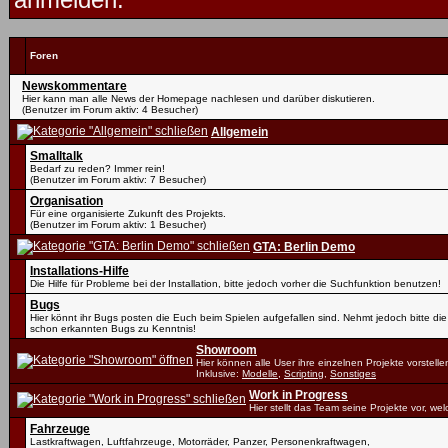
Foren
Newskommentare
Hier kann man alle News der Homepage nachlesen und darüber diskutieren.
(Benutzer im Forum aktiv: 4 Besucher)
Allgemein
Smalltalk
Bedarf zu reden? Immer rein!
(Benutzer im Forum aktiv: 7 Besucher)
Organisation
Für eine organisierte Zukunft des Projekts.
(Benutzer im Forum aktiv: 1 Besucher)
GTA: Berlin Demo
Installations-Hilfe
Die Hilfe für Probleme bei der Installation, bitte jedoch vorher die Suchfunktion benutzen!
Bugs
Hier könnt ihr Bugs posten die Euch beim Spielen aufgefallen sind. Nehmt jedoch bitte die
schon erkannten Bugs zu Kenntnis!
Showroom
Hier können alle User ihre einzelnen Projekte vorstelle
Inklusive:
Modelle
,
Scripting
,
Sonstiges
Work in Progress
Hier stellt das Team seine Projekte vor, we
Fahrzeuge
Lastkraftwagen, Luftfahrzeuge, Motorräder, Panzer, Personenkraftwagen,