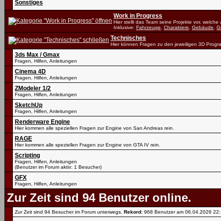
Sonstiges
Work in Progress
Hier stellt das Team seine Projekte vor, welche
Inklusive:
Fahrzeuge
,
Charaktere
,
Gebäude
,
G
Technisches
Hier können Fragen zu den jeweiligen 3D Progr
3ds Max / Gmax
Fragen, Hilfen, Anleitungen
Cinema 4D
Fragen, Hilfen, Anleitungen
ZModeler 1/2
Fragen, Hilfen, Anleitungen
SketchUp
Fragen, Hilfen, Anleitungen
Renderware Engine
Hier kommen alle speziellen Fragen zur Engine von San Andreas rein.
RAGE
Hier kommen alle speziellen Fragen zur Engine von GTA IV rein.
Scripting
Fragen, Hilfen, Anleitungen
(Benutzer im Forum aktiv: 1 Besucher)
GFX
Fragen, Hilfen, Anleitungen
Zur Zeit sind 94 Benutzer online.
Zur Zeit sind 94 Besucher im Forum unterwegs.
Rekord:
968 Benutzer am 06.04.2026
22