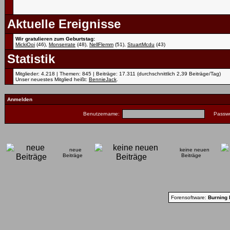
Aktuelle Ereignisse
Wir gratulieren zum Geburtstag:
MickiOoi
(46),
Monserrate
(48),
NellFlemm
(51),
StuartMcdu
(43)
Statistik
Mitglieder: 4.218 | Themen: 845 | Beiträge: 17.311 (durchschnittlich 2,39 Beiträge/Tag)
Unser neuestes Mitglied heißt:
BennieJack
.
Anmelden
Benutzername:
Passwo
neue
keine neuen
Beiträge
Beiträge
Forensoftware:
Burning 