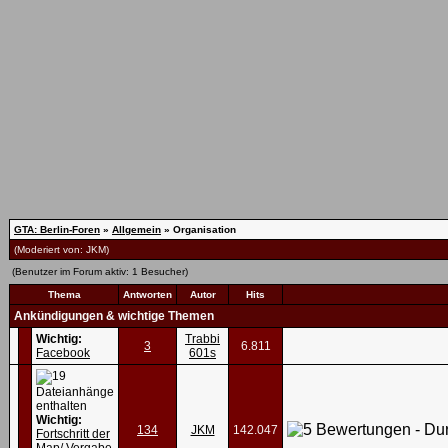
GTA: Berlin-Foren
»
Allgemein
» Organisation
(Moderiert von:
JKM
)
(Benutzer im Forum aktiv: 1 Besucher)
Thema
Antworten
Autor
Hits
Ankündigungen & wichtige Themen
Wichtig:
Trabbi
3
6.811
Facebook
601s
Wichtig:
134
JKM
142.047
Fortschritt der