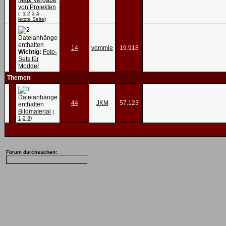
Map/ Vergabe
von Projekten
(
1
2
3
4
...
letzte Seite
)
14
vommie
19.918
Wichtig:
Foto-
Sets für
Modder
Themen
44
JKM
57.123
Bildmaterial
(
1
2
3
)
Forum durchsuchen: