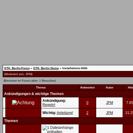
GTA: Berlin-Foren
»
GTA: Berlin Demo
» Installations-Hilfe
(Moderiert von:
JPM
)
(Benutzer im Forum aktiv: 1 Besucher)
Thema
Antworten
Autor
Hit
Ankündigungen & wichtige Themen
Ankündigung:
0
JPM
7.8
Regeln!
Wichtig:
Anleitung!
2
JPM
31.2
Themen