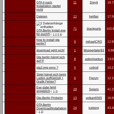
GTA 4 nach
11
Dreyli
18.7
Installation startet
nicht
Dateien
12
helifan
17.5
71
blackparts
103.
GTA Berlin Install.exe
für euch!!!
(
1
2
3
4
)
how to install gta
9
mihaelCRO
12.9
berlin?
download geht nicht
1
Wuppertaler93
6.6
Gta berlin hängt sich
8
astonmarkus
13.0
auf !!!
gta3.img error ?
5
collroll
10.2
Spiel hängt sich beim
Laden auf[Gelöst] +
6
Frenzy
12.1
Grafik Fehler?
Exe datei fehlt
28
Solaris
41.2
angeblich
(
1
2
)
Gta-Berlin Probelm
13
volkan6565
16.6
GTA Berlin
24
iceberg
43.4
Download/Installation
(
1
2
)