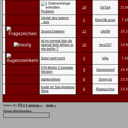
18
GsTaA
21.6
Problem
Viertel des ladens
2
KIngOfLoose
7.1
...aus
Sound-Dateien
12
ulki99
15.1
ist es normal das da
überall teile fehlen in
10
mco337
13.5
gta berlin ?
Spiel geht nicht
2
pilla
7.1
GTA Berlin Complete
9
Gameznerd
14.3
Version
startproblem
9
SonnyJs
13.2
Karte im San Andreas
8
Raspuccino
13.3
Style
[1]
Seiten (5):
2
3
nächste »
...
letzte »
Forum durchsuchen: