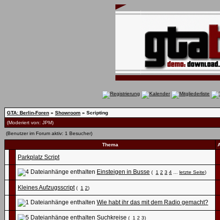
GTA: Berlin-Foren
»
Showroom
» Scripting
(Moderiert von:
JPM
)
(Benutzer im Forum aktiv: 1 Besucher)
Thema
Parkplatz Script
Einsteigen in Busse
(
1
2
3
4
...
letzte Seite
)
Kleines Aufzugsscript
(
1
2
)
Wie habt ihr das mit dem Radio gemacht?
Suchkreise
(
1
2
3
)