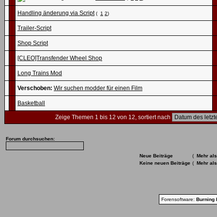
Handling änderung via Script
(
1
2
)
Trailer-Script
Shop Script
[CLEO]Transfender Wheel Shop
Long Trains Mod
Verschoben:
Wir suchen modder für einen Film
Basketball
Zeige Themen 1 bis 12 von 12, sortiert nach
Forum durchsuchen:
Neue Beiträge
(
Mehr als
Keine neuen Beiträge
(
Mehr als
Forensoftware:
Burning 