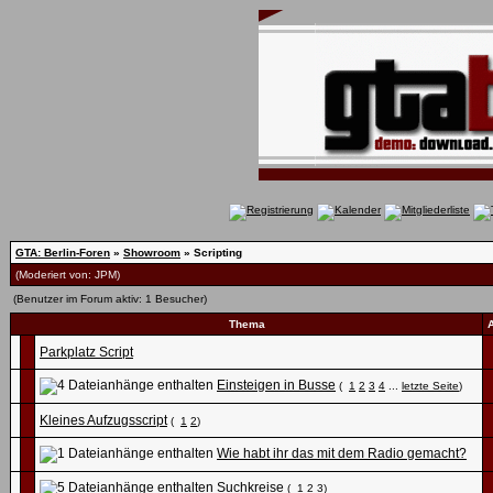
GTA: Berlin-Foren
»
Showroom
» Scripting
(Moderiert von:
JPM
)
(Benutzer im Forum aktiv: 1 Besucher)
Thema
Parkplatz Script
Einsteigen in Busse
(
1
2
3
4
...
letzte Seite
)
Kleines Aufzugsscript
(
1
2
)
Wie habt ihr das mit dem Radio gemacht?
Suchkreise
(
1
2
3
)