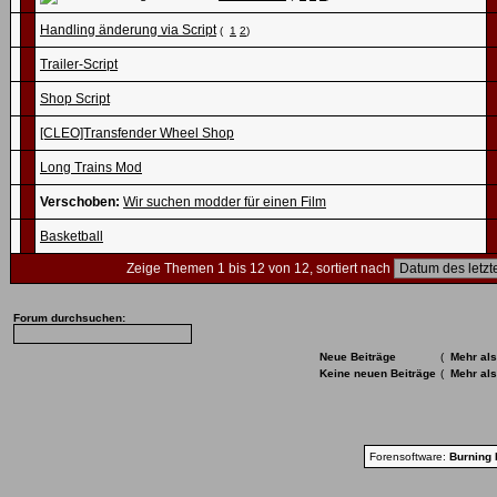
Handling änderung via Script
(
1
2
)
Trailer-Script
Shop Script
[CLEO]Transfender Wheel Shop
Long Trains Mod
Verschoben:
Wir suchen modder für einen Film
Basketball
Zeige Themen 1 bis 12 von 12, sortiert nach
Forum durchsuchen:
Neue Beiträge
(
Mehr als
Keine neuen Beiträge
(
Mehr als
Forensoftware:
Burning 