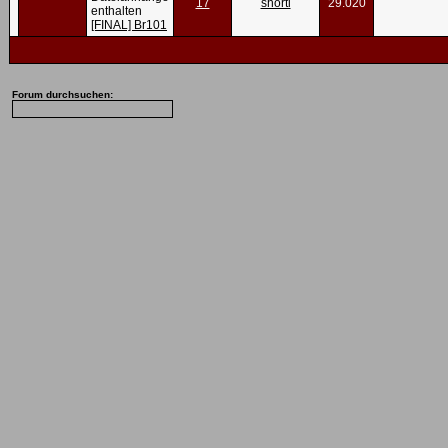
17
shorti
29.020
[FINAL] Br101
Forum durchsuchen: