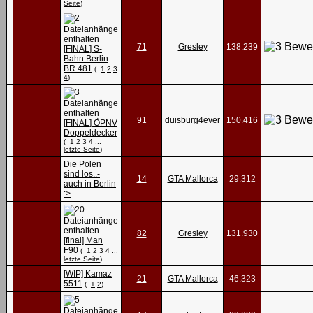
Seite
)
71
Gresley
138.239
[FINAL] S-
Bahn Berlin
BR 481
(
1
2
3
4
)
91
duisburg4ever
150.416
[FINAL] ÖPNV
Doppeldecker
(
1
2
3
4
...
letzte Seite
)
Die Polen
sind los..-
14
GTA Mallorca
29.312
auch in Berlin
:>
82
Gresley
131.930
[final] Man
F90
(
1
2
3
4
...
letzte Seite
)
[WIP] Kamaz
21
GTA Mallorca
46.323
5511
(
1
2
)