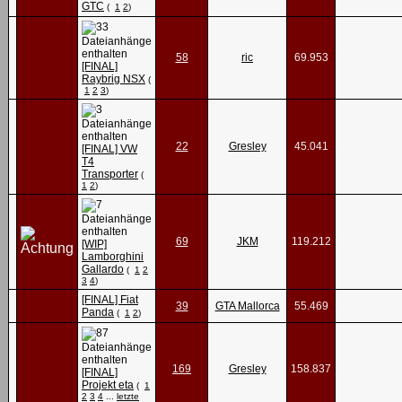
GTC
(
1
2
)
58
ric
69.953
[FINAL]
Raybrig NSX
(
1
2
3
)
22
Gresley
45.041
[FINAL] VW
T4
Transporter
(
1
2
)
69
JKM
119.212
[WIP]
Lamborghini
Gallardo
(
1
2
3
4
)
[FINAL] Fiat
39
GTA Mallorca
55.469
Panda
(
1
2
)
169
Gresley
158.837
[FINAL]
Projekt eta
(
1
2
3
4
...
letzte