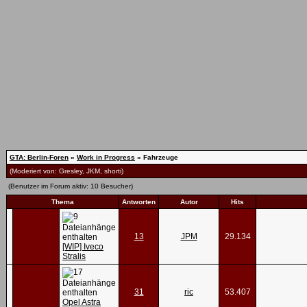
GTA: Berlin-Foren
»
Work in Progress
» Fahrzeuge
(Moderiert von:
Gresley
,
JKM
,
shorti
)
(Benutzer im Forum aktiv: 10 Besucher)
Thema
Antworten
Autor
Hits
13
JPM
29.134
[WIP] Iveco
Stralis
31
ric
53.407
Opel Astra