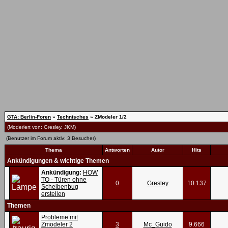
GTA: Berlin-Foren
»
Technisches
» ZModeler 1/2
(Moderiert von:
Gresley
,
JKM
)
(Benutzer im Forum aktiv: 3 Besucher)
Thema
Antworten
Autor
Hits
Ankündigungen & wichtige Themen
Ankündigung:
HOW
TO - Türen ohne
0
Gresley
10.137
Scheibenbug
erstellen
Themen
Probleme mit
Zmodeler 2
3
Mc_Guido
9.666