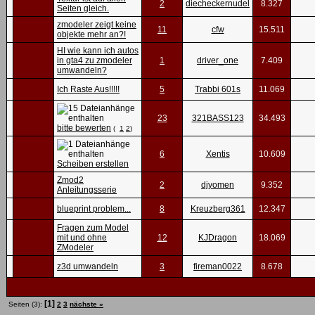
2
diecheckernudel
8.327
Seiten gleich.
zmodeler zeigt keine
11
cfw
15.511
objekte mehr an?!
HI wie kann ich autos
in gta4 zu zmodeler
1
driver_one
7.409
umwandeln?
Ich Raste Aus!!!!!
5
Trabbi 601s
11.069
23
321BASS123
34.493
bitte bewerten
(
1
2
)
6
Xentis
10.609
Scheiben erstellen
Zmod2
2
djyomen
9.352
Anleitungsserie
blueprint problem...
8
Kreuzberg361
12.347
Fragen zum Model
mit und ohne
12
KJDragon
18.069
ZModeler
z3d umwandeln
3
fireman0022
8.678
[1]
Seiten (3):
2
3
nächste »