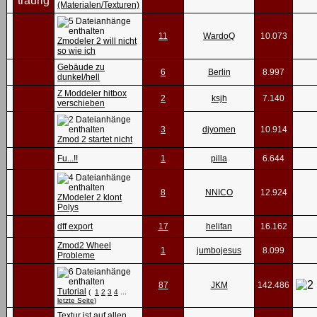
(Materialen/Texturen)
11
WardoQ
10.073
Zmodeler 2 will nicht
so wie ich
Gebäude zu
6
Berlin
8.997
dunkel/hell
Z Moddeler hitbox
2
ksjh
7.140
verschieben
3
djyomen
10.914
Zmod 2 startet nicht
Fu...!!
1
pilla
6.644
8
NNICO
12.924
ZModeler 2 klont
Polys
dff export
17
helifan
16.162
Zmod2 Wheel
1
jumbojesus
8.099
Probleme
87
JKM
142.486
Tutorial
(
1
2
3
4
...
letzte Seite
)
Textur ist auf allen